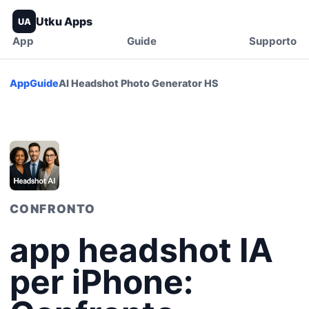
Utku Apps
UA
App
Guide
Supporto
App
Guide
AI Headshot Photo Generator HS
CONFRONTO
app headshot IA
per iPhone: