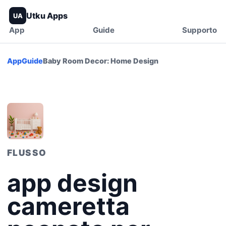
Utku Apps
UA
App
Guide
Supporto
App
Guide
Baby Room Decor: Home Design
FLUSSO
app design
cameretta