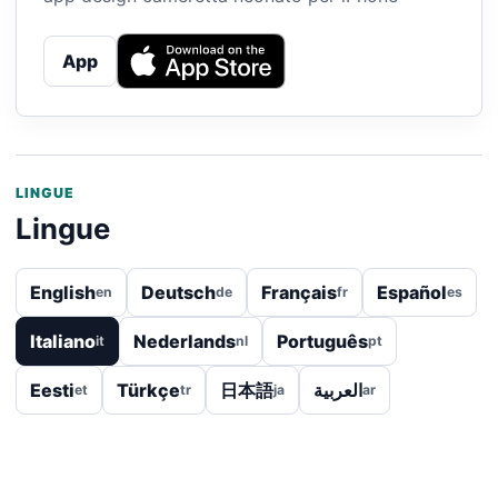
App
LINGUE
Lingue
English
Deutsch
Français
Español
en
de
fr
es
Italiano
Nederlands
Português
it
nl
pt
Eesti
Türkçe
日本語
العربية
et
tr
ja
ar