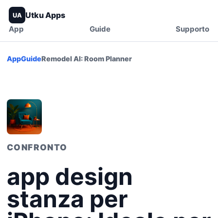
Utku Apps
UA
App
Guide
Supporto
App
Guide
Remodel AI: Room Planner
CONFRONTO
app design
stanza per