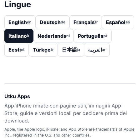
Lingue
English
Deutsch
Français
Español
en
de
fr
es
Italiano
Nederlands
Português
it
nl
pt
Eesti
Türkçe
日本語
العربية
et
tr
ja
ar
Utku Apps
App iPhone mirate con pagine utili, immagini App
Store, guide e versioni locali per decidere prima del
download.
Apple, the Apple logo, iPhone, and App Store are trademarks of Apple
Inc., registered in the U.S. and other countries.