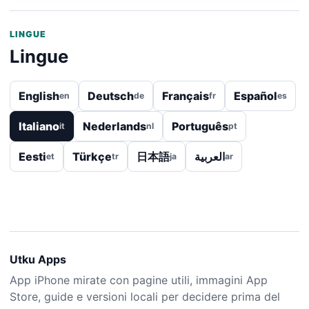
LINGUE
Lingue
English
Deutsch
Français
Español
en
de
fr
es
Italiano
Nederlands
Português
it
nl
pt
Eesti
Türkçe
日本語
العربية
et
tr
ja
ar
Utku Apps
App iPhone mirate con pagine utili, immagini App
Store, guide e versioni locali per decidere prima del