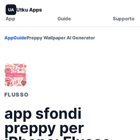
Utku Apps
UA
App
Guide
Supporto
App
Guide
Preppy Wallpaper AI Generator
FLUSSO
app sfondi
preppy per