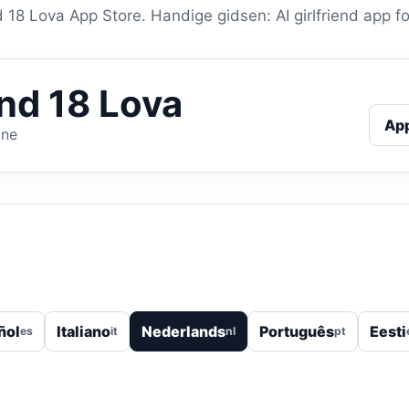
d 18 Lova App Store. Handige gidsen: AI girlfriend app for
end 18 Lova
Ap
one
ñol
Italiano
Nederlands
Português
Eesti
es
it
nl
pt