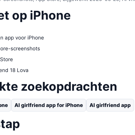
et op iPhone
in app voor iPhone
tore-screenshots
 Store
iend 18 Lova
ikte zoekopdrachten
hone
AI girlfriend app for iPhone
AI girlfriend app
stap