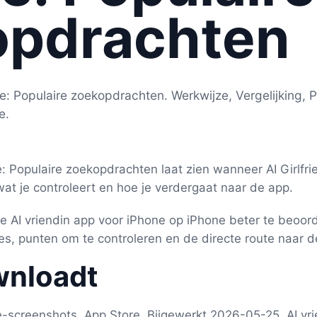
opdrachten
e: Populaire zoekopdrachten. Werkwijze, Vergelijking, P
e.
: Populaire zoekopdrachten laat zien wanneer AI Girlfrie
wat je controleert en hoe je verdergaat naar de app.
 je AI vriendin app voor iPhone op iPhone beter te beoor
ies, punten om te controleren en de directe route naar d
wnloadt
e-screenshots, App Store, Bijgewerkt 2026-05-25, AI vr