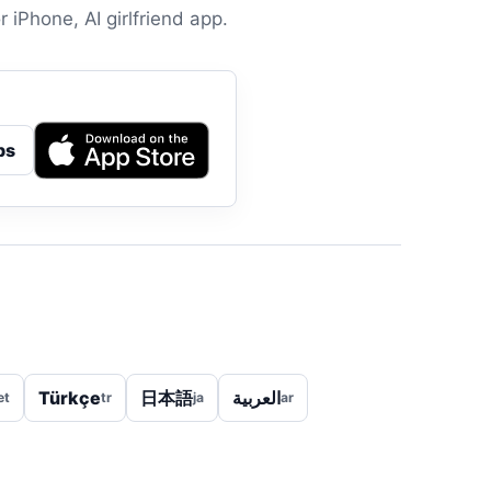
 iPhone, AI girlfriend app.
ps
Türkçe
日本語
العربية
et
tr
ja
ar