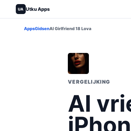
Utku Apps
UA
Apps
Gidsen
AI Girlfriend 18 Lova
VERGELIJKING
AI vr
iPhon