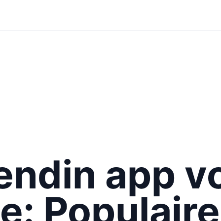
iendin app v
e: Populaire