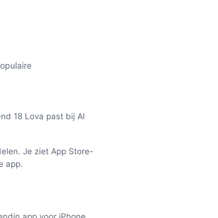
opulaire
nd 18 Lova past bij AI
delen. Je ziet App Store-
e app.
iendin app voor iPhone.