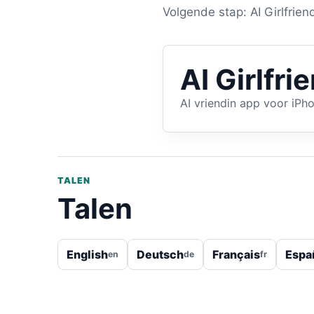
Volgende stap: AI Girlfrien
AI Girlfri
AI vriendin app voor iPh
TALEN
Talen
English
Deutsch
Français
Espa
en
de
fr