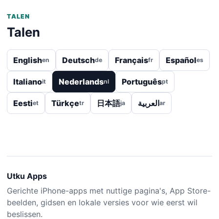
TALEN
Talen
English
Deutsch
Français
Español
en
de
fr
es
Italiano
Nederlands
Português
it
nl
pt
Eesti
Türkçe
日本語
العربية
et
tr
ja
ar
Utku Apps
Gerichte iPhone-apps met nuttige pagina's, App Store-
beelden, gidsen en lokale versies voor wie eerst wil
beslissen.