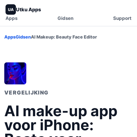
Utku Apps
UA
Apps
Gidsen
Support
Apps
Gidsen
AI Makeup: Beauty Face Editor
VERGELIJKING
AI make-up app
voor iPhone: