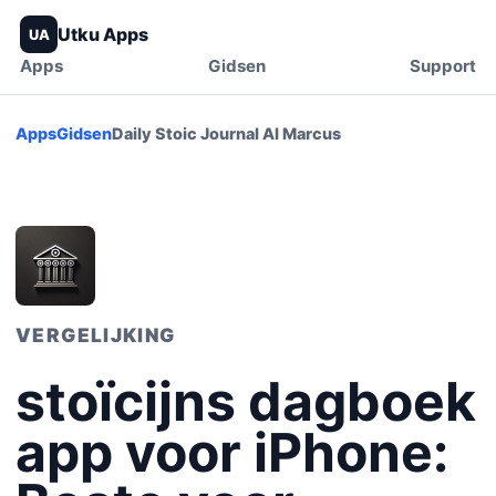
Utku Apps
UA
Apps
Gidsen
Support
Apps
Gidsen
Daily Stoic Journal AI Marcus
VERGELIJKING
stoïcijns dagboek
app voor iPhone: