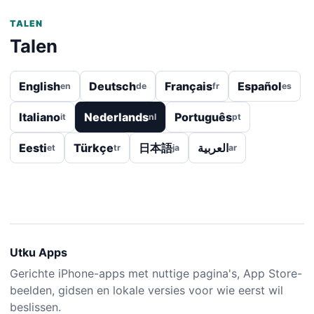
TALEN
Talen
English
Deutsch
Français
Español
en
de
fr
es
Italiano
Nederlands
Português
it
nl
pt
Eesti
Türkçe
日本語
العربية
et
tr
ja
ar
Utku Apps
Gerichte iPhone-apps met nuttige pagina's, App Store-
beelden, gidsen en lokale versies voor wie eerst wil
beslissen.