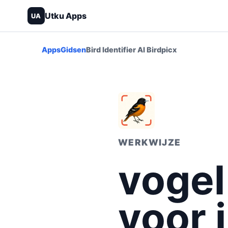
Utku Apps
UA
Apps
Gidsen
Bird Identifier AI Birdpicx
WERKWIJZE
vogel
voor 