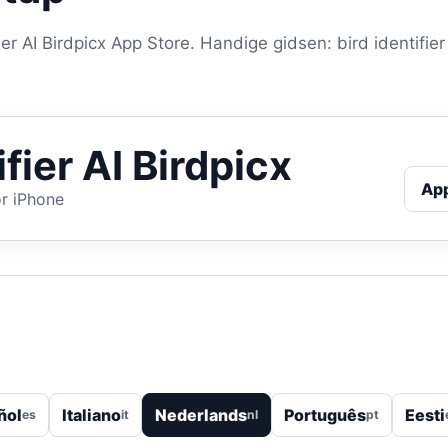
ier AI Birdpicx App Store. Handige gidsen: bird identifier
ifier AI Birdpicx
Ap
r iPhone
ñol
Italiano
Nederlands
Português
Eesti
es
it
nl
pt