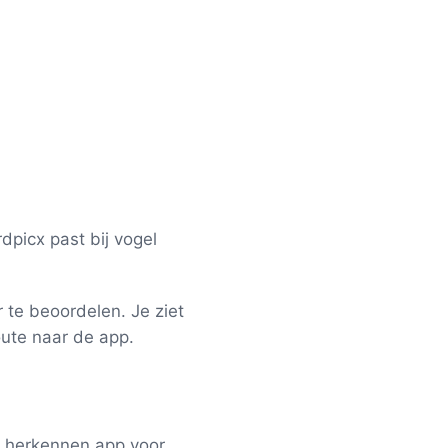
dpicx past bij vogel
r te beoordelen. Je ziet
oute naar de app.
l herkennen app voor