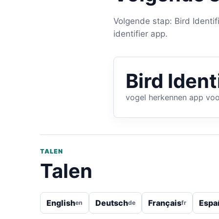
Volgende stap: Bird Identif
identifier app.
Bird Ident
vogel herkennen app voo
TALEN
Talen
English
Deutsch
Français
Espa
en
de
fr