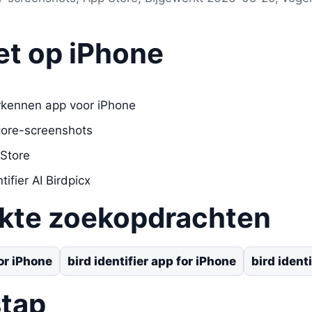
et op iPhone
rkennen app voor iPhone
tore-screenshots
 Store
ifier AI Birdpicx
ikte zoekopdrachten
or iPhone
bird identifier app for iPhone
bird ident
stap