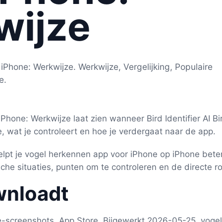
wijze
Phone: Werkwijze. Werkwijze, Vergelijking, Populaire
e.
hone: Werkwijze laat zien wanneer Bird Identifier AI Bir
 wat je controleert en hoe je verdergaat naar de app.
 helpt je vogel herkennen app voor iPhone op iPhone bete
che situaties, punten om te controleren en de directe r
wnloadt
re-screenshots, App Store, Bijgewerkt 2026-05-25, voge