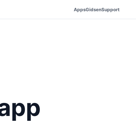
Apps
Gidsen
Support
 app