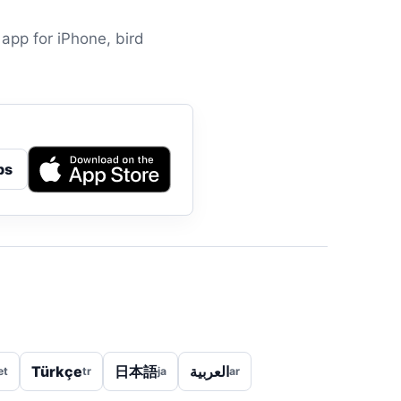
 app for iPhone, bird
ps
Türkçe
日本語
العربية
et
tr
ja
ar