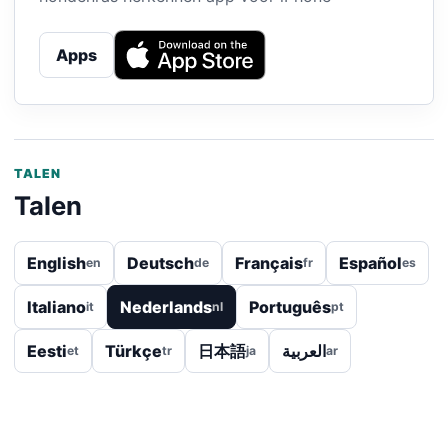
Apps
TALEN
Talen
English
Deutsch
Français
Español
en
de
fr
es
Italiano
Nederlands
Português
it
nl
pt
Eesti
Türkçe
日本語
العربية
et
tr
ja
ar