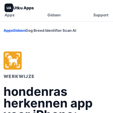
Utku Apps
UA
Apps
Gidsen
Support
Apps
Gidsen
Dog Breed Identifier Scan AI
WERKWIJZE
hondenras
herkennen app