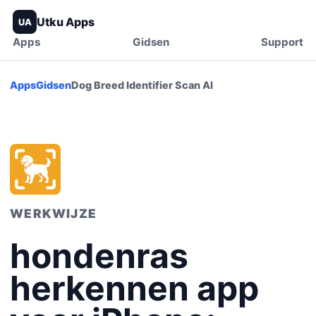
Utku Apps
UA
Apps
Gidsen
Support
Apps
Gidsen
Dog Breed Identifier Scan AI
WERKWIJZE
hondenras
herkennen app