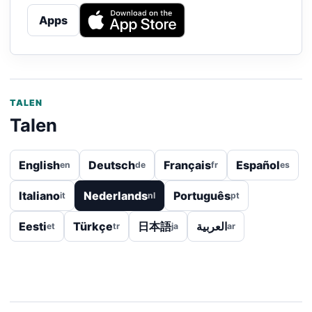
Apps
TALEN
Talen
English
Deutsch
Français
Español
en
de
fr
es
Italiano
Nederlands
Português
it
nl
pt
Eesti
Türkçe
日本語
العربية
et
tr
ja
ar