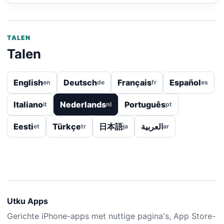
TALEN
Talen
English
Deutsch
Français
Español
en
de
fr
es
Italiano
Nederlands
Português
it
nl
pt
Eesti
Türkçe
日本語
العربية
et
tr
ja
ar
Utku Apps
Gerichte iPhone-apps met nuttige pagina's, App Store-