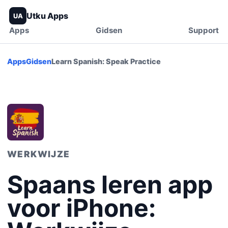
Utku Apps
UA
Apps
Gidsen
Support
Apps
Gidsen
Learn Spanish: Speak Practice
WERKWIJZE
Spaans leren app
voor iPhone: