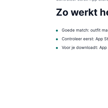
Zo werkt h
Goede match: outfit ma
Controleer eerst: App S
Voor je downloadt: App
Volgende stap: Outfit Ma
Veelgebru
outfit maker app voor i
Volgende 