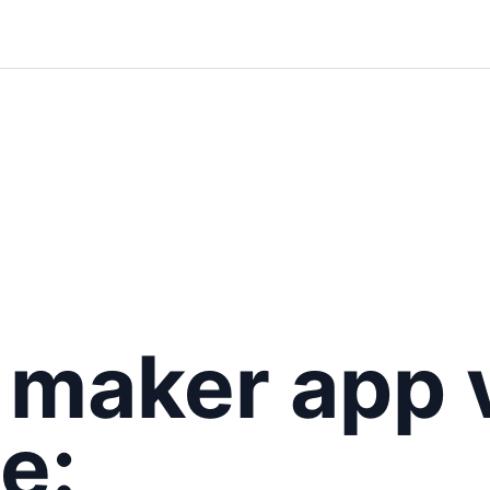
t maker app 
e: