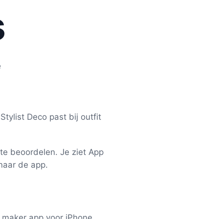
s
e
tylist Deco past bij outfit
 te beoordelen. Je ziet App
 naar de app.
t maker app voor iPhone.