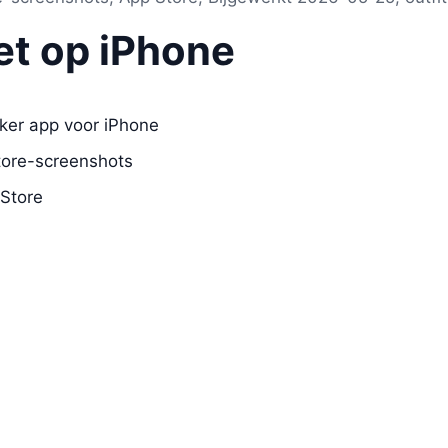
et op iPhone
ker app voor iPhone
tore-screenshots
 Store
ker: AI Stylist Deco
ikte zoekopdrachten
Phone
outfit maker app for iPhone
outfit maker ap
stap