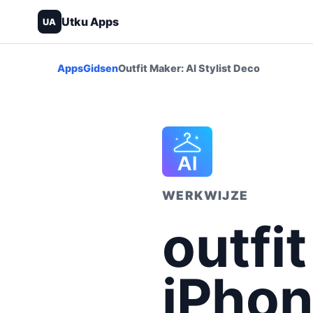
Utku Apps
UA
Apps
Gidsen
Outfit Maker: AI Stylist Deco
WERKWIJZE
outfi
iPhon