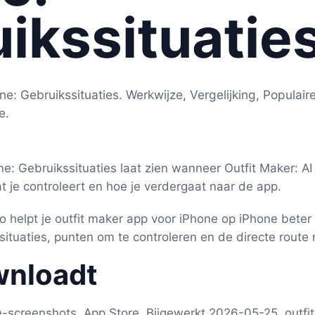
ikssituatie
ne: Gebruikssituaties. Werkwijze, Vergelijking, Populair
e.
e: Gebruikssituaties laat zien wanneer Outfit Maker: AI S
 je controleert en hoe je verdergaat naar de app.
co helpt je outfit maker app voor iPhone op iPhone beter
situaties, punten om te controleren en de directe route
wnloadt
e-screenshots, App Store, Bijgewerkt 2026-05-25, outfi