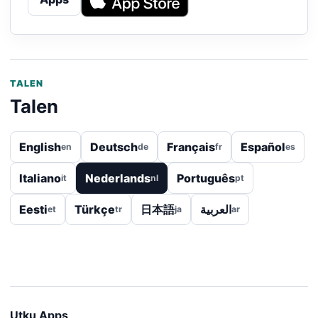
TALEN
Talen
English
Deutsch
Français
Español
en
de
fr
es
Italiano
Nederlands
Português
it
nl
pt
Eesti
Türkçe
日本語
العربية
et
tr
ja
ar
Utku Apps