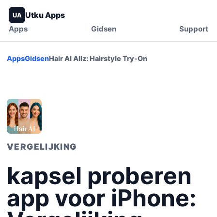
Utku Apps
UA
Apps
Gidsen
Support
Apps
Gidsen
Hair AI Allz: Hairstyle Try-On
VERGELIJKING
kapsel proberen
app voor iPhone: