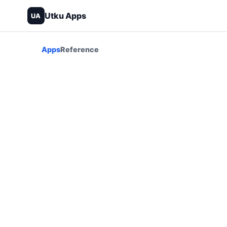
Utku Apps
UA
Apps
Reference