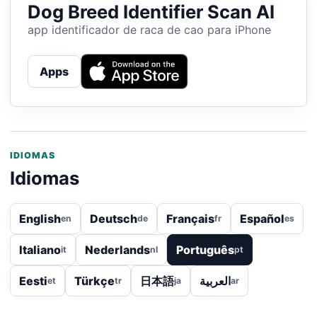
Dog Breed Identifier Scan AI
app identificador de raca de cao para iPhone
Apps
IDIOMAS
Idiomas
English
Deutsch
Français
Español
en
de
fr
es
Italiano
Nederlands
Português
it
nl
pt
Eesti
Türkçe
日本語
العربية
et
tr
ja
ar