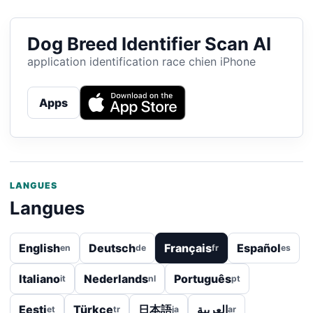
Dog Breed Identifier Scan AI
application identification race chien iPhone
Apps
LANGUES
Langues
English
Deutsch
Français
Español
en
de
fr
es
Italiano
Nederlands
Português
it
nl
pt
Eesti
Türkçe
日本語
العربية
et
tr
ja
ar