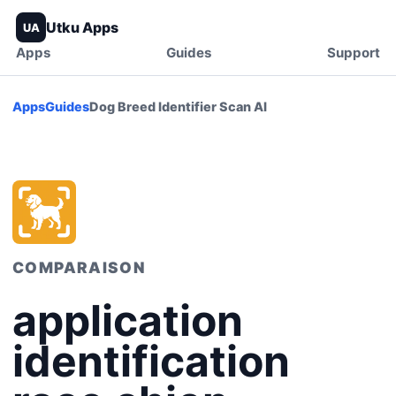
Utku Apps
UA
Apps
Guides
Support
Apps
Guides
Dog Breed Identifier Scan AI
COMPARAISON
application
identification