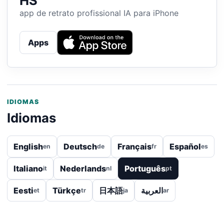
HS
app de retrato profissional IA para iPhone
Apps
IDIOMAS
Idiomas
English
Deutsch
Français
Español
en
de
fr
es
Italiano
Nederlands
Português
it
nl
pt
Eesti
Türkçe
日本語
العربية
et
tr
ja
ar