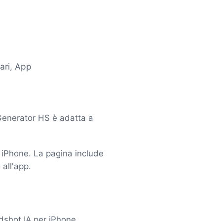
ari, App
Generator HS è adatta a
 iPhone. La pagina include
 all'app.
dshot IA per iPhone.