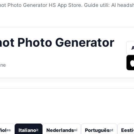
t Photo Generator HS App Store. Guide utili: AI headsh
ot Photo Generator
one
ñol
Italiano
Nederlands
Português
Eesti
es
it
nl
pt