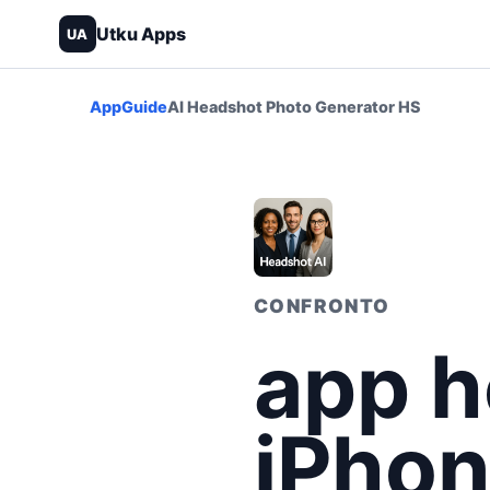
Utku Apps
UA
App
Guide
AI Headshot Photo Generator HS
CONFRONTO
app h
iPhon