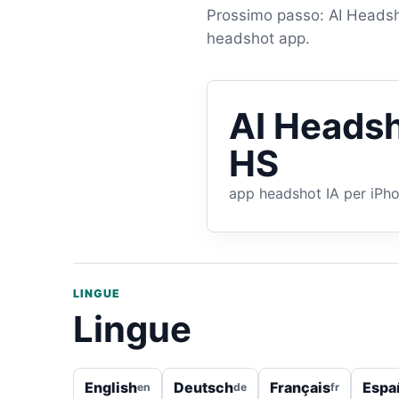
Prossimo passo: AI Headsho
headshot app.
AI Headsh
HS
app headshot IA per iPh
LINGUE
Lingue
English
Deutsch
Français
Espa
en
de
fr