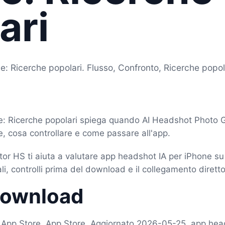
ari
: Ricerche popolari. Flusso, Confronto, Ricerche popol
e: Ricerche popolari spiega quando AI Headshot Photo 
, cosa controllare e come passare all'app.
r HS ti aiuta a valutare app headshot IA per iPhone su
li, controlli prima del download e il collegamento diretto
download
t App Store, App Store, Aggiornato 2026-05-25, app hea