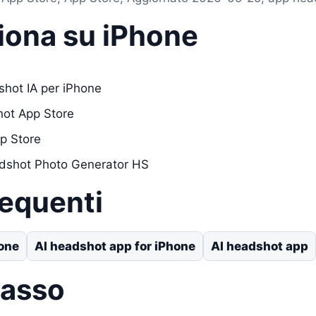
iona su iPhone
shot IA per iPhone
hot App Store
p Store
adshot Photo Generator HS
requenti
hone
AI headshot app for iPhone
AI headshot app
passo