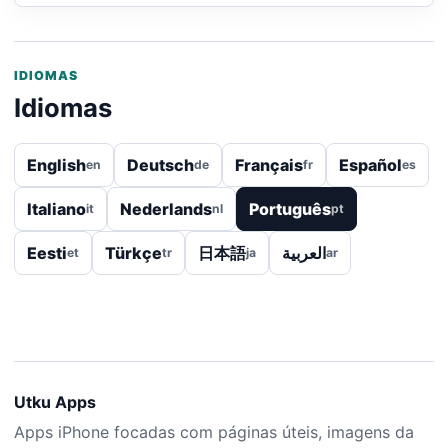
IDIOMAS
Idiomas
English
Deutsch
Français
Español
en
de
fr
es
Italiano
Nederlands
Português
it
nl
pt
Eesti
Türkçe
日本語
العربية
et
tr
ja
ar
Utku Apps
Apps iPhone focadas com páginas úteis, imagens da