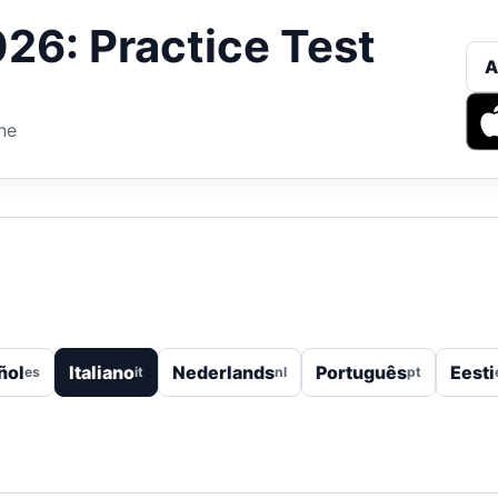
6: Practice Test
A
ne
ñol
Italiano
Nederlands
Português
Eesti
es
it
nl
pt