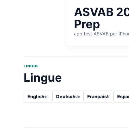
ASVAB 202
Prep
app test ASVAB per iPho
LINGUE
Lingue
English
Deutsch
Français
Espa
en
de
fr