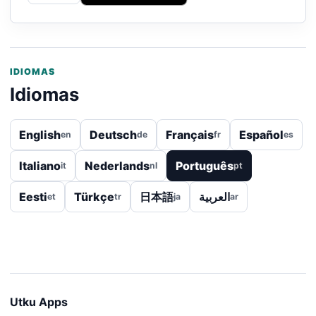
IDIOMAS
Idiomas
English
Deutsch
Français
Español
en
de
fr
es
Italiano
Nederlands
Português
it
nl
pt
Eesti
Türkçe
日本語
العربية
et
tr
ja
ar
Utku Apps