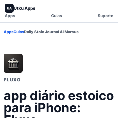
Utku Apps
UA
Apps
Guias
Suporte
Apps
Guias
Daily Stoic Journal AI Marcus
FLUXO
app diário estoico
para iPhone: