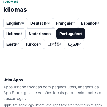
IDIOMAS
Idiomas
English
Deutsch
Français
Español
en
de
fr
es
Italiano
Nederlands
Português
it
nl
pt
Eesti
Türkçe
日本語
العربية
et
tr
ja
ar
Utku Apps
Apps iPhone focadas com páginas úteis, imagens da
App Store, guias e versões locais para decidir antes de
descarregar.
Apple, the Apple logo, iPhone, and App Store are trademarks of Apple