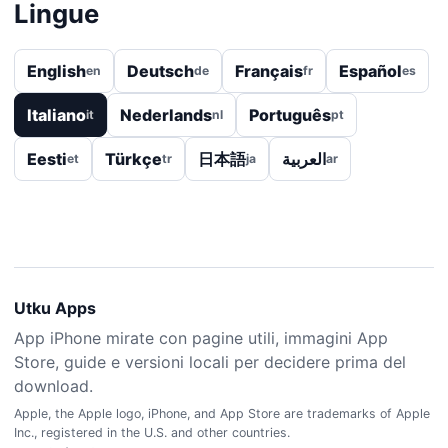
Lingue
English
Deutsch
Français
Español
en
de
fr
es
Italiano
Nederlands
Português
it
nl
pt
Eesti
Türkçe
日本語
العربية
et
tr
ja
ar
Utku Apps
App iPhone mirate con pagine utili, immagini App
Store, guide e versioni locali per decidere prima del
download.
Apple, the Apple logo, iPhone, and App Store are trademarks of Apple
Inc., registered in the U.S. and other countries.