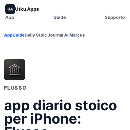
Utku Apps
UA
App
Guide
Supporto
App
Guide
Daily Stoic Journal AI Marcus
FLUSSO
app diario stoico
per iPhone: