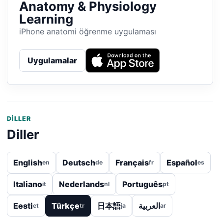
Anatomy & Physiology
Learning
iPhone anatomi öğrenme uygulaması
Uygulamalar
DILLER
Diller
English
Deutsch
Français
Español
en
de
fr
es
Italiano
Nederlands
Português
it
nl
pt
Eesti
Türkçe
日本語
العربية
et
tr
ja
ar