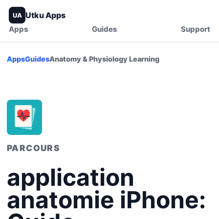
Utku Apps
UA
Apps
Guides
Support
Apps
Guides
Anatomy & Physiology Learning
PARCOURS
application
anatomie iPhone: