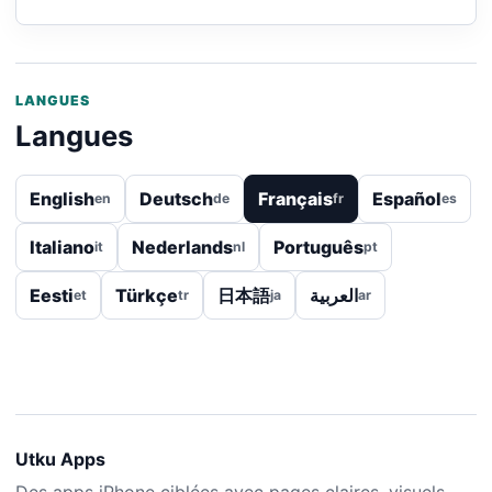
LANGUES
Langues
English
Deutsch
Français
Español
en
de
fr
es
Italiano
Nederlands
Português
it
nl
pt
Eesti
Türkçe
日本語
العربية
et
tr
ja
ar
Utku Apps