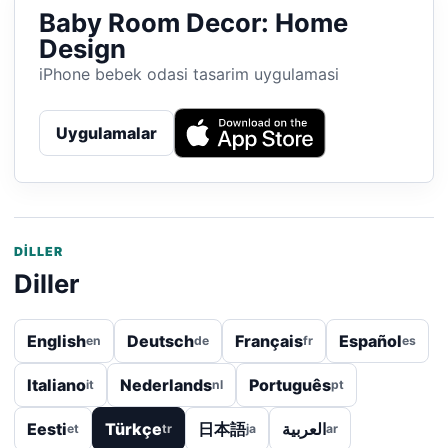
Baby Room Decor: Home
Design
iPhone bebek odasi tasarim uygulamasi
Uygulamalar
DILLER
Diller
English
Deutsch
Français
Español
en
de
fr
es
Italiano
Nederlands
Português
it
nl
pt
Eesti
Türkçe
日本語
العربية
et
tr
ja
ar