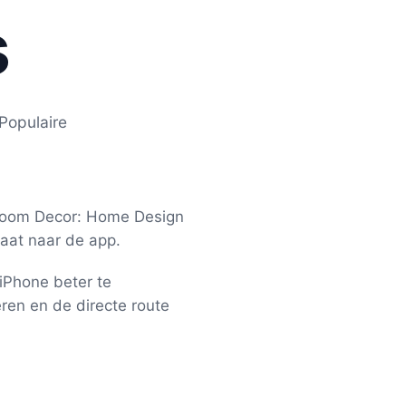
s
Populaire
 Room Decor: Home Design
gaat naar de app.
iPhone beter te
eren en de directe route