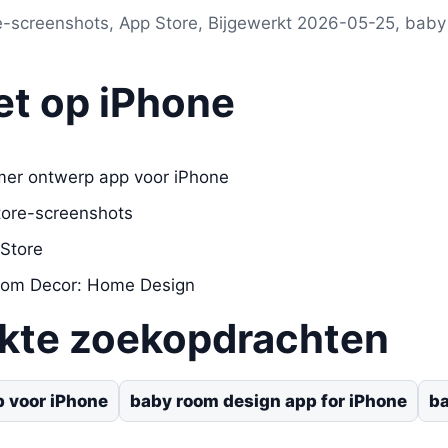
re-screenshots, App Store, Bijgewerkt 2026-05-25, bab
et op iPhone
er ontwerp app voor iPhone
tore-screenshots
 Store
oom Decor: Home Design
ikte zoekopdrachten
 voor iPhone
baby room design app for iPhone
ba