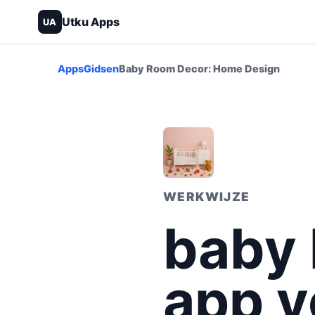
Utku Apps
UA
Apps
Gidsen
Baby Room Decor: Home Design
WERKWIJZE
baby
app v