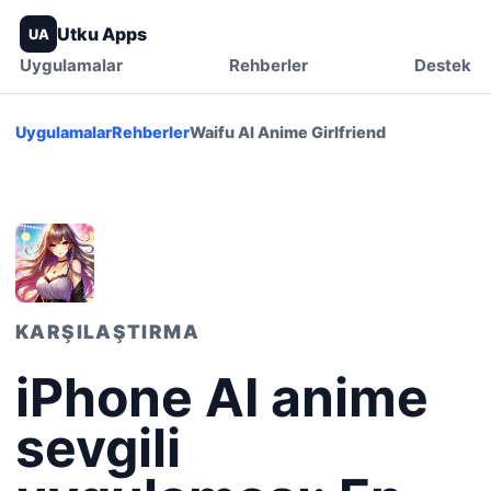
Utku Apps
UA
Uygulamalar
Rehberler
Destek
Uygulamalar
Rehberler
Waifu AI Anime Girlfriend
KARŞILAŞTIRMA
iPhone AI anime
sevgili