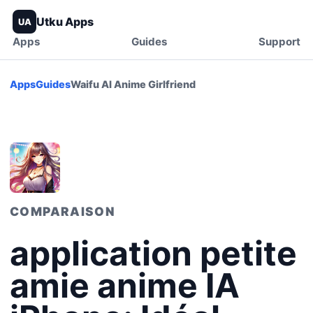
Utku Apps
UA
Apps
Guides
Support
Apps
Guides
Waifu AI Anime Girlfriend
COMPARAISON
application petite
amie anime IA