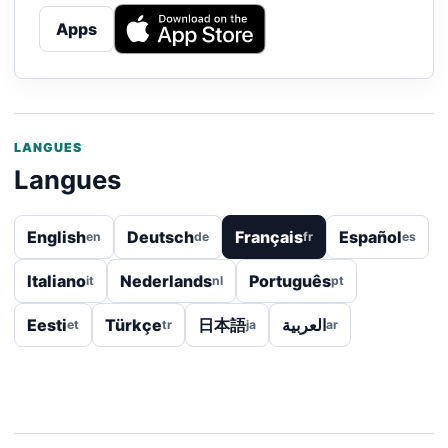
Apps
LANGUES
Langues
English
Deutsch
Français
Español
en
de
fr
es
Italiano
Nederlands
Português
it
nl
pt
Eesti
Türkçe
日本語
العربية
et
tr
ja
ar