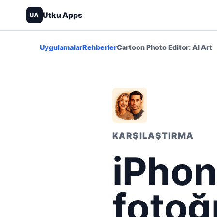
Utku Apps
UA
Uygulamalar
Rehberler
Cartoon Photo Editor: AI Art
KARŞILAŞTIRMA
iPhon
fotoğ