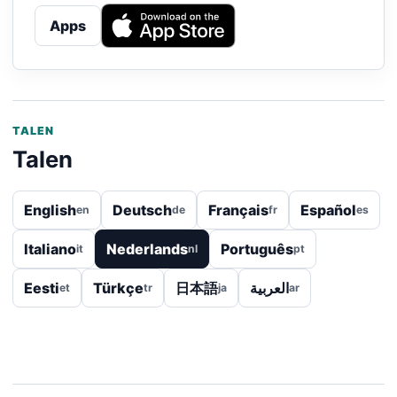
Apps
TALEN
Talen
English
Deutsch
Français
Español
en
de
fr
es
Italiano
Nederlands
Português
it
nl
pt
Eesti
Türkçe
日本語
العربية
et
tr
ja
ar