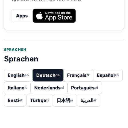
Apps
SPRACHEN
Sprachen
English
Deutsch
Français
Español
en
de
fr
es
Italiano
Nederlands
Português
it
nl
pt
Eesti
Türkçe
日本語
العربية
et
tr
ja
ar