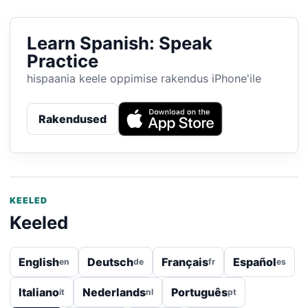
Learn Spanish: Speak
Practice
hispaania keele oppimise rakendus iPhone'ile
Rakendused
KEELED
Keeled
English
Deutsch
Français
Español
en
de
fr
es
Italiano
Nederlands
Português
it
nl
pt