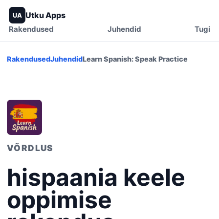
Utku Apps
UA
Rakendused
Juhendid
Tugi
Rakendused
Juhendid
Learn Spanish: Speak Practice
VÕRDLUS
hispaania keele
oppimise