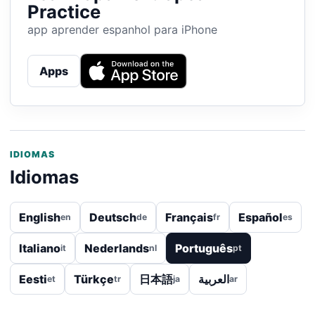
Practice
app aprender espanhol para iPhone
Apps
IDIOMAS
Idiomas
English
Deutsch
Français
Español
en
de
fr
es
Italiano
Nederlands
Português
it
nl
pt
Eesti
Türkçe
日本語
العربية
et
tr
ja
ar