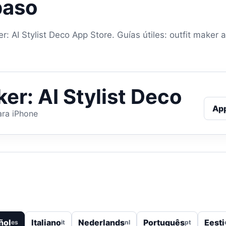
paso
r: AI Stylist Deco App Store. Guías útiles: outfit maker 
er: AI Stylist Deco
Ap
ara iPhone
ñol
Italiano
Nederlands
Português
Eesti
es
it
nl
pt