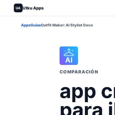
Utku Apps
UA
Apps
Guías
Outfit Maker: AI Stylist Deco
COMPARACIÓN
app c
para 