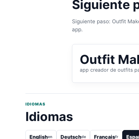
Siguiente 
Siguiente paso: Outfit Make
app.
Outfit Mak
app creador de outfits p
IDIOMAS
Idiomas
English
Deutsch
Français
Espa
en
de
fr