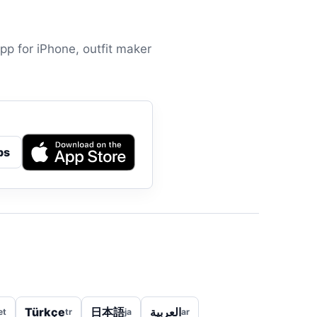
app for iPhone, outfit maker
ps
Türkçe
日本語
العربية
et
tr
ja
ar