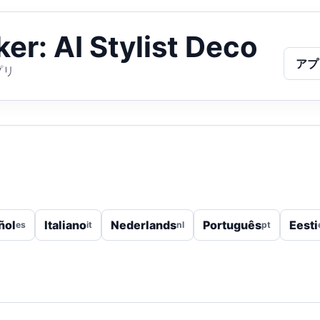
er: AI Stylist Deco
アプ
プリ
ñol
Italiano
Nederlands
Português
Eesti
es
it
nl
pt