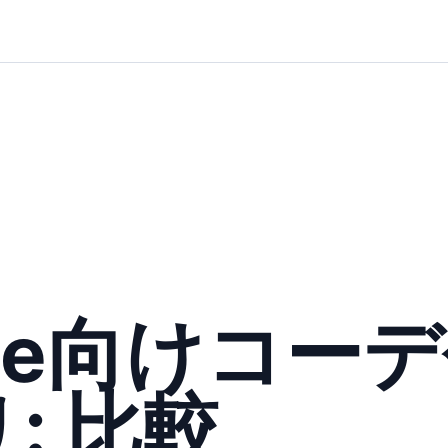
one向けコー
: 比較