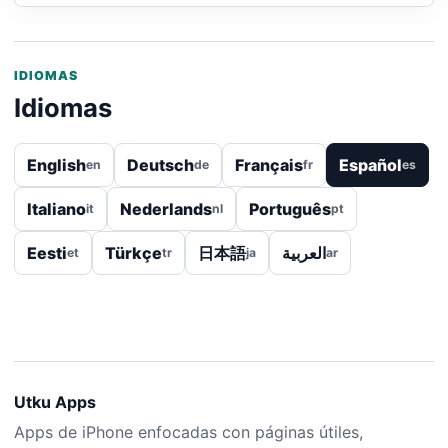
IDIOMAS
Idiomas
English
Deutsch
Français
Español
en
de
fr
es
Italiano
Nederlands
Português
it
nl
pt
Eesti
Türkçe
日本語
العربية
et
tr
ja
ar
Utku Apps
Apps de iPhone enfocadas con páginas útiles,