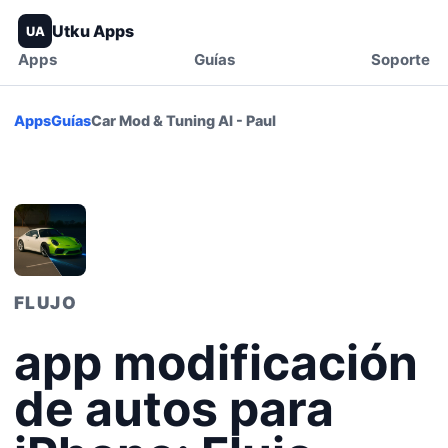
Utku Apps
UA
Apps
Guías
Soporte
Apps
Guías
Car Mod & Tuning AI - Paul
FLUJO
app modificación
de autos para