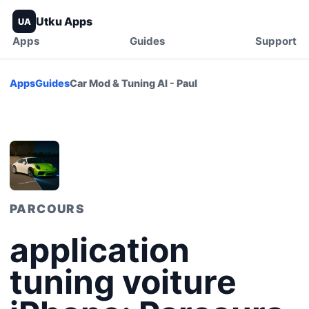
Utku Apps
UA
Apps
Guides
Support
Apps
Guides
Car Mod & Tuning AI - Paul
PARCOURS
application
tuning voiture