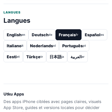
LANGUES
Langues
English
Deutsch
Français
Español
en
de
fr
es
Italiano
Nederlands
Português
it
nl
pt
Eesti
Türkçe
日本語
العربية
et
tr
ja
ar
Utku Apps
Des apps iPhone ciblées avec pages claires, visuels
App Store, guides et versions locales pour décider