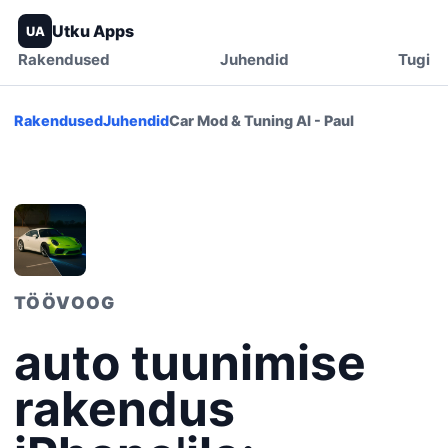
Utku Apps
UA
Rakendused
Juhendid
Tugi
Rakendused
Juhendid
Car Mod & Tuning AI - Paul
TÖÖVOOG
auto tuunimise
rakendus