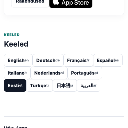
Rakendused
KEELED
Keeled
English
Deutsch
Français
Español
en
de
fr
es
Italiano
Nederlands
Português
it
nl
pt
Eesti
Türkçe
日本語
العربية
et
tr
ja
ar