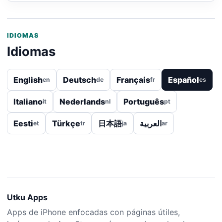
IDIOMAS
Idiomas
English
Deutsch
Français
Español
en
de
fr
es
Italiano
Nederlands
Português
it
nl
pt
Eesti
Türkçe
日本語
العربية
et
tr
ja
ar
Utku Apps
Apps de iPhone enfocadas con páginas útiles,