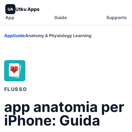
Utku Apps
UA
App
Guide
Supporto
App
Guide
Anatomy & Physiology Learning
FLUSSO
app anatomia per
iPhone: Guida