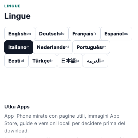
LINGUE
Lingue
English
Deutsch
Français
Español
en
de
fr
es
Italiano
Nederlands
Português
it
nl
pt
Eesti
Türkçe
日本語
العربية
et
tr
ja
ar
Utku Apps
App iPhone mirate con pagine utili, immagini App
Store, guide e versioni locali per decidere prima del
download.