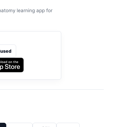
atomy learning app for
dused