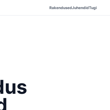
Rakendused
Juhendid
Tugi
dus
d