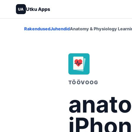
Utku Apps
UA
Rakendused
Juhendid
Anatomy & Physiology Learni
TÖÖVOOG
anato
iPhon