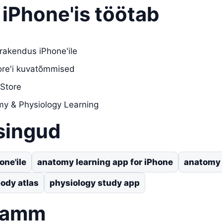
 iPhone'is töötab
rakendus iPhone'ile
tore'i kuvatõmmised
 Store
y & Physiology Learning
singud
ne'ile
anatomy learning app for iPhone
anatomy 
ody atlas
physiology study app
samm