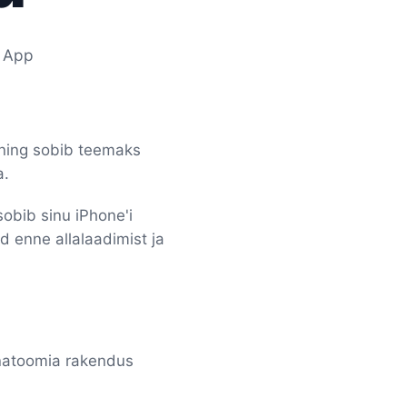
, App
rning sobib teemaks
a.
obib sinu iPhone'i
d enne allalaadimist ja
anatoomia rakendus