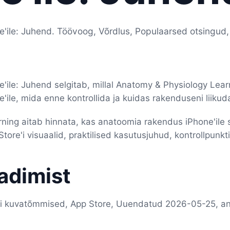
'ile: Juhend. Töövoog, Võrdlus, Populaarsed otsingud
'ile: Juhend selgitab, millal Anatomy & Physiology Lea
ile, mida enne kontrollida ja kuidas rakenduseni liikud
ing aitab hinnata, kas anatoomia rakendus iPhone'ile s
ore'i visuaalid, praktilised kasutusjuhud, kontrollpunkti
aadimist
re'i kuvatõmmised, App Store, Uuendatud 2026-05-25, 