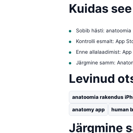
Kuidas see
Sobib hästi: anatoomia 
Kontrolli esmalt: App S
Enne allalaadimist: App
Järgmine samm: Anatom
Levinud ot
anatoomia rakendus iPho
anatomy app
human b
Järgmine 