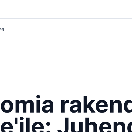
ng
omia raken
e'ile: Juhen