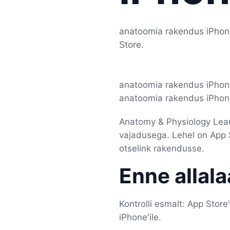
anatoomia rakendus iPhone
Store.
anatoomia rakendus iPhone
anatoomia rakendus iPhone'
Anatomy & Physiology Learn
vajadusega. Lehel on App St
otselink rakendusse.
Enne allal
Kontrolli esmalt: App Sto
iPhone'ile.