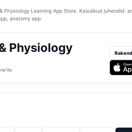
Physiology Learning App Store. Kasulikud juhendid: an
app, anatomy app.
& Physiology
Raken
ne'ile