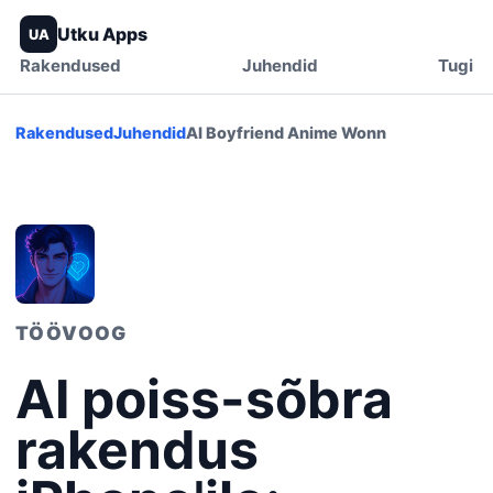
Utku Apps
UA
Rakendused
Juhendid
Tugi
Rakendused
Juhendid
AI Boyfriend Anime Wonn
TÖÖVOOG
AI poiss-sõbra
rakendus