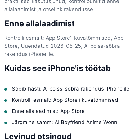
praktilised kasutusjuhud, kontrollpunktid enne
allalaadimist ja otselink rakendusse.
Enne allalaadimist
Kontrolli esmalt: App Store'i kuvatõmmised, App
Store, Uuendatud 2026-05-25, AI poiss-sõbra
rakendus iPhone'ile.
Kuidas see iPhone'is töötab
Sobib hästi: AI poiss-sõbra rakendus iPhone'ile
Kontrolli esmalt: App Store'i kuvatõmmised
Enne allalaadimist: App Store
Järgmine samm: AI Boyfriend Anime Wonn
Levinud otsingud