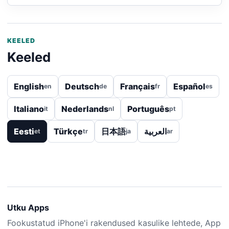
KEELED
Keeled
English
Deutsch
Français
Español
en
de
fr
es
Italiano
Nederlands
Português
it
nl
pt
Eesti
Türkçe
日本語
العربية
et
tr
ja
ar
Utku Apps
Fookustatud iPhone'i rakendused kasulike lehtede, App