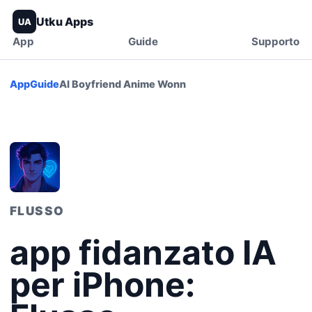
Utku Apps
UA
App
Guide
Supporto
App
Guide
AI Boyfriend Anime Wonn
FLUSSO
app fidanzato IA
per iPhone: