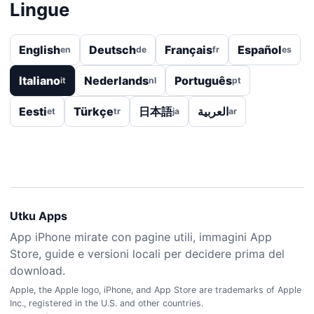
Lingue
English
Deutsch
Français
Español
en
de
fr
es
Italiano
Nederlands
Português
it
nl
pt
Eesti
Türkçe
日本語
العربية
et
tr
ja
ar
Utku Apps
App iPhone mirate con pagine utili, immagini App
Store, guide e versioni locali per decidere prima del
download.
Apple, the Apple logo, iPhone, and App Store are trademarks of Apple
Inc., registered in the U.S. and other countries.