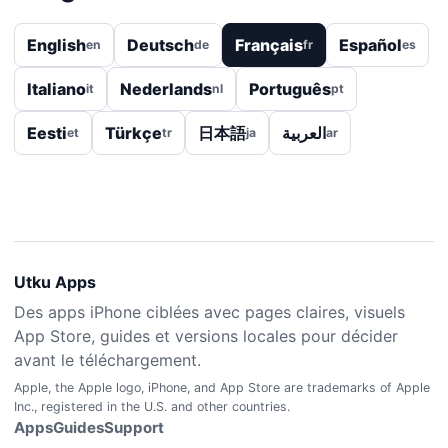
English
Deutsch
Français
Español
en
de
fr
es
Italiano
Nederlands
Português
it
nl
pt
Eesti
Türkçe
日本語
العربية
et
tr
ja
ar
Utku Apps
Des apps iPhone ciblées avec pages claires, visuels
App Store, guides et versions locales pour décider
avant le téléchargement.
Apple, the Apple logo, iPhone, and App Store are trademarks of Apple
Inc., registered in the U.S. and other countries.
Apps
Guides
Support