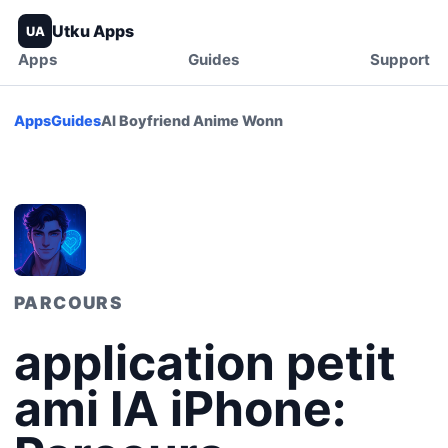
Utku Apps
UA
Apps
Guides
Support
Apps
Guides
AI Boyfriend Anime Wonn
PARCOURS
application petit
ami IA iPhone: