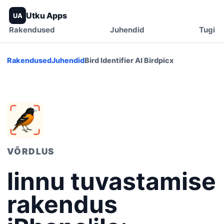
Utku Apps
UA
Rakendused
Juhendid
Tugi
Rakendused
Juhendid
Bird Identifier AI Birdpicx
VÕRDLUS
linnu tuvastamise
rakendus