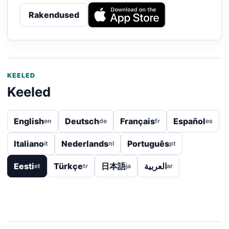
Rakendused
KEELED
Keeled
English
Deutsch
Français
Español
en
de
fr
es
Italiano
Nederlands
Português
it
nl
pt
Eesti
Türkçe
日本語
العربية
et
tr
ja
ar