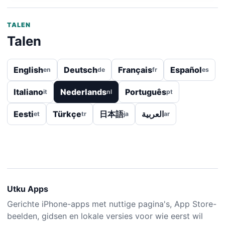
TALEN
Talen
English
Deutsch
Français
Español
en
de
fr
es
Italiano
Nederlands
Português
it
nl
pt
Eesti
Türkçe
日本語
العربية
et
tr
ja
ar
Utku Apps
Gerichte iPhone-apps met nuttige pagina's, App Store-
beelden, gidsen en lokale versies voor wie eerst wil