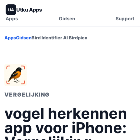
Utku Apps
UA
Apps
Gidsen
Support
Apps
Gidsen
Bird Identifier AI Birdpicx
VERGELIJKING
vogel herkennen
app voor iPhone: