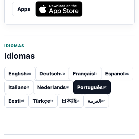
Apps
IDIOMAS
Idiomas
English
Deutsch
Français
Español
en
de
fr
es
Italiano
Nederlands
Português
it
nl
pt
Eesti
Türkçe
日本語
العربية
et
tr
ja
ar