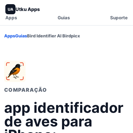
Utku Apps
UA
Apps
Guias
Suporte
Apps
Guias
Bird Identifier AI Birdpicx
COMPARAÇÃO
app identificador
de aves para