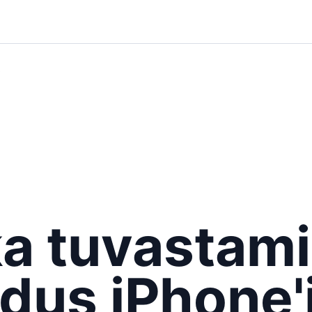
a tuvastam
dus iPhone'i