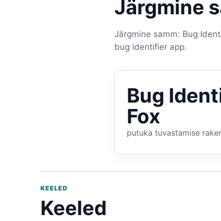
Järgmine 
Järgmine samm: Bug Identif
bug identifier app.
Bug Ident
Fox
putuka tuvastamise raken
KEELED
Keeled