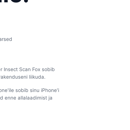
arsed
er Insect Scan Fox sobib
rakenduseni liikuda.
ne'ile sobib sinu iPhone'i
d enne allalaadimist ja