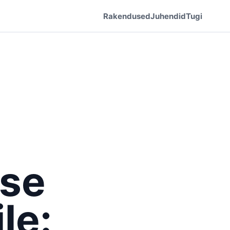
Rakendused
Juhendid
Tugi
ise
le: