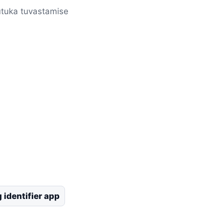
utuka tuvastamise
 identifier app