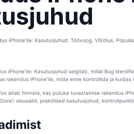
tusjuhud
us iPhone'ile: Kasutusjuhud. Töövoog, Võrdlus, Popula
s iPhone'ile: Kasutusjuhud selgitab, millal Bug Identifi
 rakendus iPhone'ile, mida enne kontrollida ja kuidas 
 Fox aitab hinnata, kas putuka tuvastamise rakendus iPho
ore'i visuaalid, praktilised kasutusjuhud, kontrollpunkti
aadimist