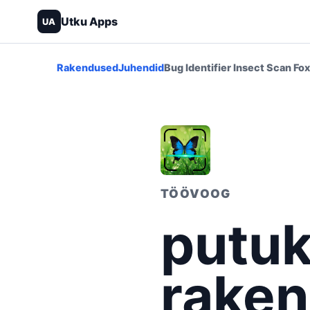
Utku Apps
UA
Rakendused
Juhendid
Bug Identifier Insect Scan Fox
TÖÖVOOG
putuk
raken