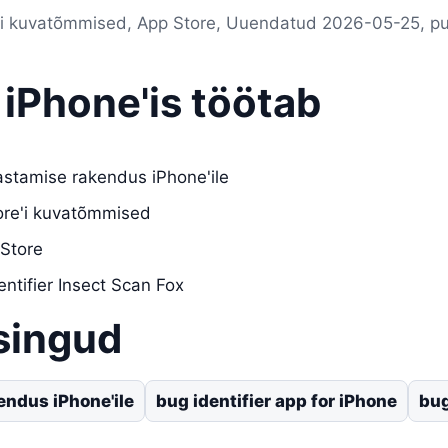
re'i kuvatõmmised, App Store, Uuendatud 2026-05-25, p
 iPhone'is töötab
astamise rakendus iPhone'ile
tore'i kuvatõmmised
 Store
ntifier Insect Scan Fox
singud
endus iPhone'ile
bug identifier app for iPhone
bug