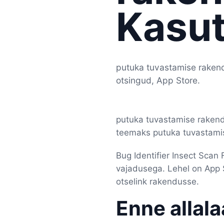
Kasu
putuka tuvastamise rakend
otsingud, App Store.
putuka tuvastamise rakendu
teemaks putuka tuvastamise
Bug Identifier Insect Scan
vajadusega. Lehel on App St
otselink rakendusse.
Enne allal