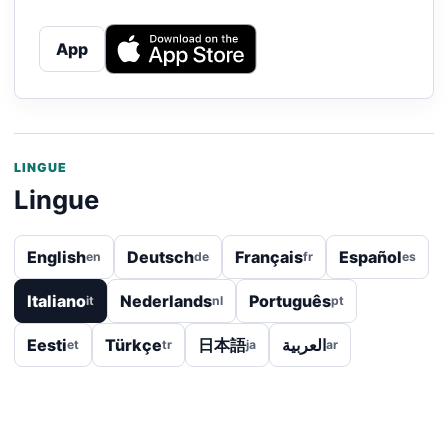
App
LINGUE
Lingue
English
Deutsch
Français
Español
en
de
fr
es
Italiano
Nederlands
Português
it
nl
pt
Eesti
Türkçe
日本語
العربية
et
tr
ja
ar