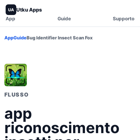
Utku Apps
UA
App
Guide
Supporto
App
Guide
Bug Identifier Insect Scan Fox
FLUSSO
app
riconoscimento